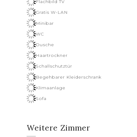
Flachbild TV
Gratis W-LAN
Minibar
WC
Dusche
Haartrockner
Schallschutztür
Begehbarer Kleiderschrank
Klimaanlage
Sofa
Weitere Zimmer