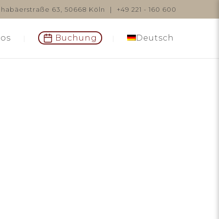
habäerstraße 63, 50668 Köln
|
+49 221 - 160 600
fos
Buchung
Deutsch