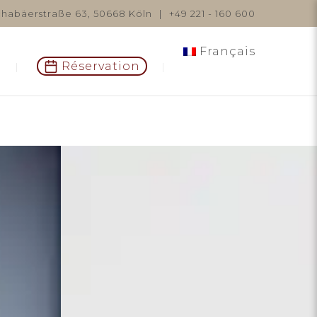
habäerstraße 63, 50668 Köln
|
+49 221 - 160 600
Français
Réservation